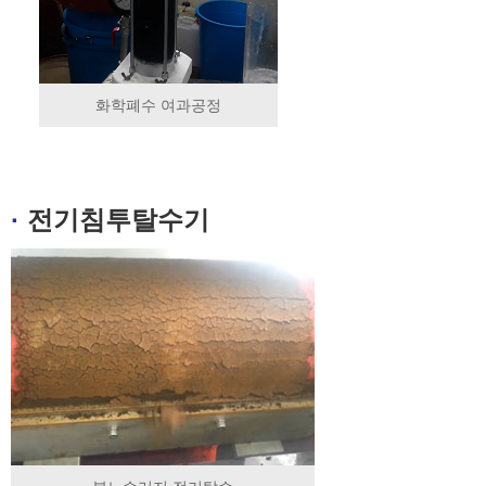
화학폐수 여과공정
·
전기침투탈수기