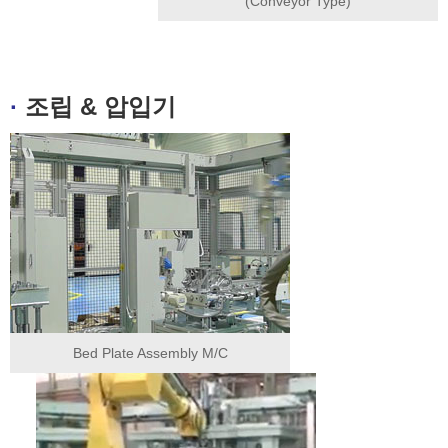
(Conveyor Type)
·
조립 & 압입기
Bed Plate Assembly M/C