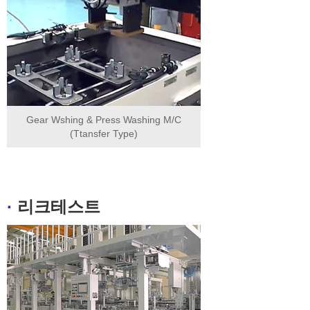
Gear Wshing & Press Washing M/C
(Ttansfer Type)
·
리크테스트